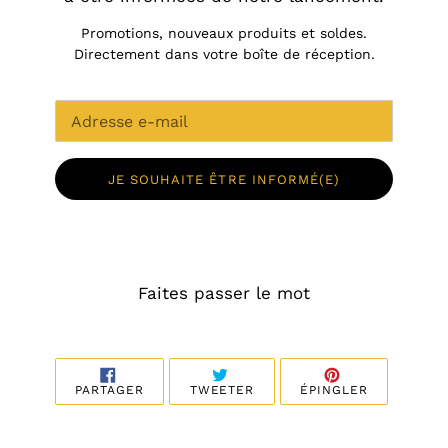
Promotions, nouveaux produits et soldes.
Directement dans votre boîte de réception.
E-
mail
JE SOUHAITE ÊTRE INFORMÉ(E)
Faites passer le mot
PARTAGER
TWEETER
ÉPINGLER
PARTAGER
TWEETER
ÉPINGLER
SUR
SUR
SUR
FACEBOOK
TWITTER
PINTEREST